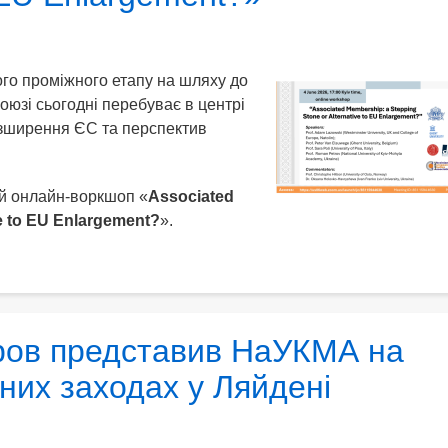
го проміжного етапу на шляху до
юзі сьогодні перебуває в центрі
озширення ЄС та перспектив
ий онлайн-воркшоп «
Associated
e to EU Enlargement?
».
ов представив НаУКМА на
них заходах у Ляйдені