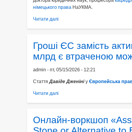
доктора юридичних наук, професора
кафедри
німецького права
НаУКМА.
Читати далі
про
Роман
Петров
взяв
Гроші ЄС замість акти
участь
млрд є втраченою мо
у
подкасті
присвяченому
admin
пт, 05/15/2026 - 12:21
сучасному
Стаття
Давіде Дженіні
у
Європейська пра
стану
та
Читати далі
про
ключовим
Гроші
викликам
ЄС
вступу
замість
Онлайн-воркшоп «Asso
України
активів
до
Stone or Alternative t
Росії: