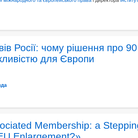
 міжнародного та європейського права
і директора
Інститу
вів Росії: чому рішення про 90
жливістю для Європи
вда
ciated Membership: a Steppin
o EU Enlargement?»