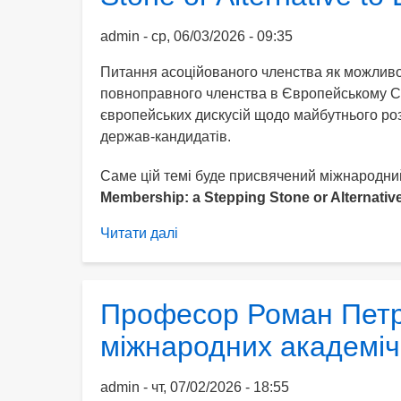
Європейського
чому
Союзу
рішення
admin
ср, 06/03/2026 - 09:35
про
Питання асоційованого членства як можливо
90
повноправного членства в Європейському Со
млрд
європейських дискусій щодо майбутнього р
є
держав-кандидатів.
втраченою
можливістю
Саме цій темі буде присвячений міжнародн
для
Membership: a Stepping Stone or Alternativ
Європи
Читати далі
про
Онлайн-
воркшоп
«Associated
Професор Роман Петр
Membership:
міжнародних академіч
a
Stepping
Stone
admin
чт, 07/02/2026 - 18:55