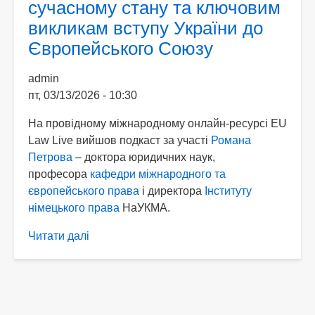
сучасному стану та ключовим
чому
викликам вступу України до
рішення
про
Європейського Союзу
90
млрд
admin
є
пт, 03/13/2026 - 10:30
втраченою
На провідному міжнародному онлайн-ресурсі EU
можливістю
Law Live вийшов подкаст за участі
Романа
для
Петрова
– доктора юридичних наук,
Європи
професора
кафедри міжнародного та
європейського права
і директора
Інституту
німецького права
НаУКМА.
Читати далі
про
Роман
Петров
взяв
участь