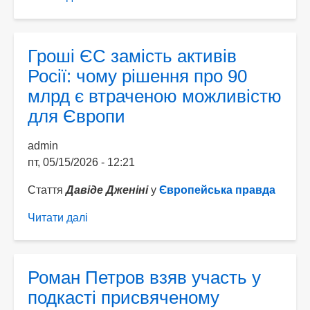
Онлайн-
воркшоп
«Associated
Гроші ЄС замість активів
Membership:
Росії: чому рішення про 90
a
млрд є втраченою можливістю
Stepping
для Європи
Stone
or
admin
Alternative
пт, 05/15/2026 - 12:21
to
EU
Стаття
Давіде Дженіні
у
Європейська правда
Enlargement?»
Читати далі
про
Гроші
ЄС
замість
Роман Петров взяв участь у
активів
подкасті присвяченому
Росії: