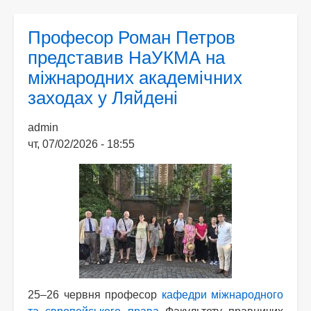
Центр
ім.
Професор Роман Петров
Жана
представив НаУКМА на
Моне
міжнародних академічних
з
європейських
заходах у Ляйдені
студій
admin
чт, 07/02/2026 - 18:55
25–26 червня професор
кафедри міжнародного