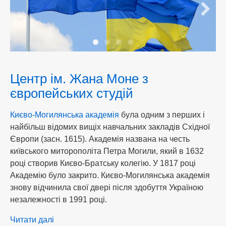
Центр ім. Жана Моне з
європейських студій
Києво-Могилянська академія
була одним з перших і
найбільш відомих вищіх навчальних закладів Східної
Європи (засн. 1615). Академія названа на честь
київського миторополіта Петра Могили, який в 1632
році створив Києво-Братську колегію. У 1817 році
Академію було закрито. Києво-Могилянська академія
знову відчинила свої двері після здобуття Україною
незалежності в 1991 році.
Читати далі
про