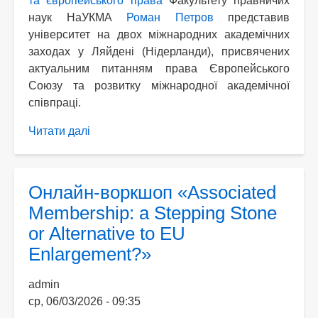
та європейського права
Факультету правничих
наук НаУКМА
Роман Петров
представив
університет на двох міжнародних академічних
заходах у Ляйдені (Нідерланди), присвячених
актуальним питанням права Європейського
Союзу та розвитку міжнародної академічної
співпраці.
Читати далі
про
Професор
Роман
Петров
Онлайн-воркшоп «Associated
представив
Membership: a Stepping Stone
НаУКМА
or Alternative to EU
на
Enlargement?»
міжнародних
академічних
admin
заходах
ср, 06/03/2026 - 09:35
у