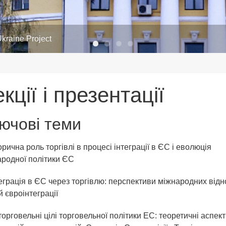
kraine Project
кції і презентації
ючові теми
торична роль торгівлі в процесі інтеграції в ЄС і еволюція
родної політики ЄС
теграція в ЄС через торгівлю: перспективи міжнародних відн
й євроінтеграції
торговельні цілі торговельної політики ЕС: теоретичні аспект