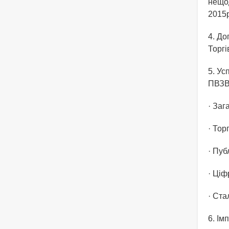
нещод
2015р
4. До
Торгі
5. Ус
ПВЗ
· Заг
· Тор
· Пуб
· Ціф
· Ста
6. Ім