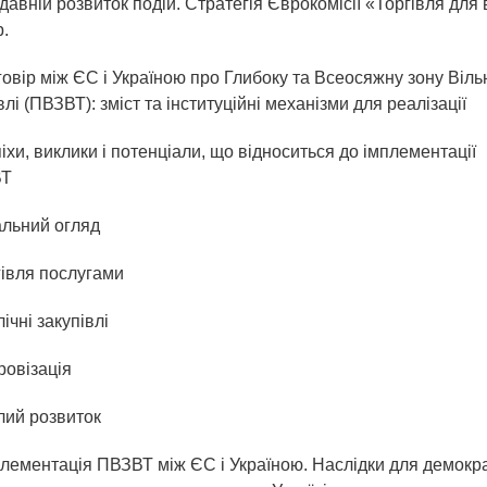
авній розвиток подій. Стратегія Єврокомісії «Торгівля для 
.
говір між ЄС і Україною про Глибоку та Всеосяжну зону Віль
влі (ПВЗВТ): зміст та інституційні механізми для реалізації
піхи, виклики і потенціали, що відноситься до імплементації
ВТ
альний огляд
гівля послугами
лічні закупівлі
ровізація
лий розвиток
плементація ПВЗВТ між ЄС і Україною. Наслідки для демократ